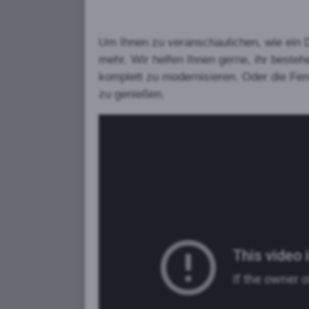
Um Ihnen zu veranschaulichen, wie ein D
mehr. Wir helfen Ihnen gerne, ihr beste
komplett zu modernisieren. Oder die Fe
zu genießen.