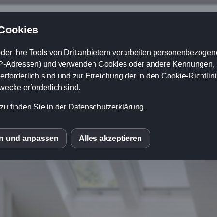
 Cookies
chmid GmbH
der ihre Tools von Drittanbietern verarbeiten personenbezogene
P-Adressen) und verwenden Cookies oder andere Kennungen, di
hen Holz |
+49
179 474 30 14
rforderlich sind und zur Erreichung der in den Cookie-Richtlin
cke erforderlich sind.
zu finden Sie in der Datenschutzerklärung.
ns
Kontakt
News
en und anpassen
Alles akzeptieren
S