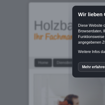
Wir lieben
Holzbau S
Diese Website o
Browserdaten, I
Ihr Fachmann in Sac
Funktionsweise e
angegebenen Zwe
Weitere Infos da
Home
Dienstleistungen
Über u
Mehr erfahr
inCM