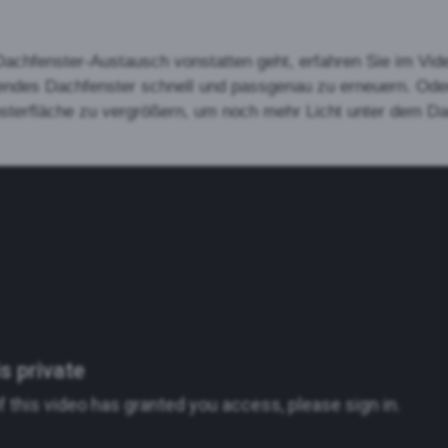
achfenster-Austausch vonstatten geht, erfahren Sie im Vid
hendes Dachfenster schnell und passgenau zu erneuern. Ode
nsterfläche zu vergrößern, um noch mehr Licht unter dem D