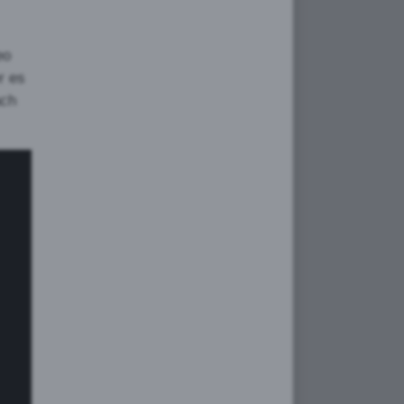
eo
r es
ach