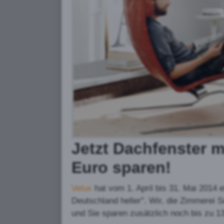
Jetzt Dachfenster 
Euro
sparen!
Velux
hat vom 1. April bis 31. Mai 2014
Deutschland heller". Wir, die Zimmerei
und Sie sparen zusätzlich noch bis zu 1