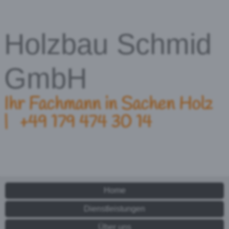
Holzbau Schmid
GmbH
Ihr Fachmann in Sachen Holz
|
+49
179 474 30 14
Home
Dienstleistungen
Über uns