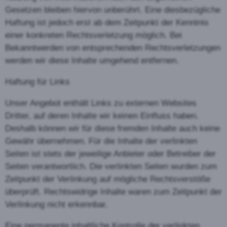
Gesetzen bleiben hiervon unberührt. Eine diesbezügliche
Haftung ist jedoch erst ab dem Zeitpunkt der Kenntnis
einer konkreten Rechtsverletzung möglich. Bei
Bekanntwerden von entsprechenden Rechtsverletzungen
werden wir diese Inhalte umgehend entfernen.
Haftung für Links
Unser Angebot enthält Links zu externen Websites
Dritter, auf deren Inhalte wir keinen Einfluss haben.
Deshalb können wir für diese fremden Inhalte auch keine
Gewähr übernehmen. Für die Inhalte der verlinkten
Seiten ist stets der jeweilige Anbieter oder Betreiber der
Seiten verantwortlich. Die verlinkten Seiten wurden zum
Zeitpunkt der Verlinkung auf mögliche Rechtsverstöße
überprüft. Rechtswidrige Inhalte waren zum Zeitpunkt der
Verlinkung nicht erkennbar.
Eine permanente inhaltliche Kontrolle der verlinkten